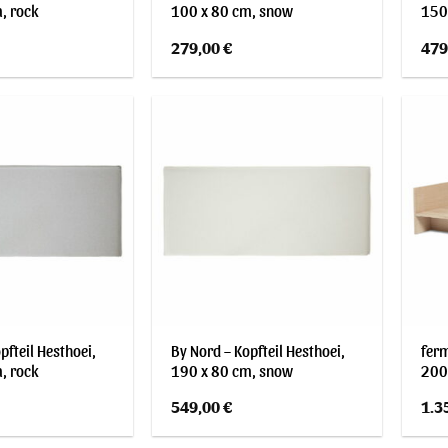
, rock
100 x 80 cm, snow
150
279,00
€
479
pfteil Hesthoei,
By Nord – Kopfteil Hesthoei,
ferm
, rock
190 x 80 cm, snow
200
549,00
€
1.3