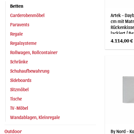
Betten
Garderobenmöbel
Artek – Day
cm mit Matr
Paravents
Rückenkisse
lackiert / B
Regale
hellgrau (1
4.114,00
€
Regalsysteme
Rollwagen, Rollcontainer
Schränke
Schuhaufbewahrung
Sideboards
Sitzmöbel
Tische
TV-Möbel
Wandablagen, Kleinregale
Outdoor
By Nord – Ko