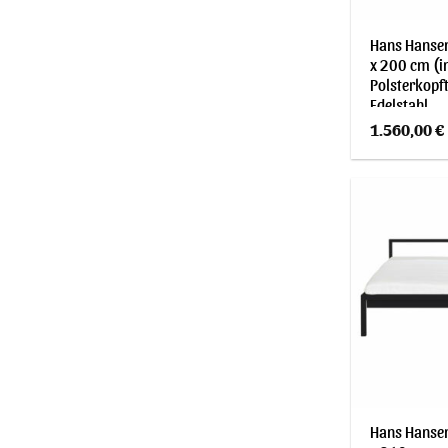
Hans Hansen
x 200 cm (in
Polsterkopft
Edelstahl
1.560,00
€
Hans Hansen