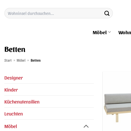
Zum
Suchen
Inhalt
nach:
springen
Möbel
Wohn
Betten
Start
»
Möbel
»
Betten
Designer
Kinder
Küchenutensilien
Leuchten
Möbel