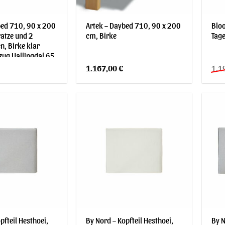
bed 710, 90 x 200
Artek – Daybed 710, 90 x 200
Bloo
atze und 2
cm, Birke
Tage
n, Birke klar
ezug Hallingdal 65
10)
1.167,00
€
1.1
pfteil Hesthoei,
By Nord – Kopfteil Hesthoei,
By N