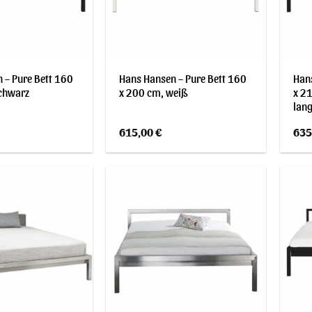
 – Pure Bett 160
Hans Hansen – Pure Bett 160
Hans
chwarz
x 200 cm, weiß
x 21
lang
615,00
€
635