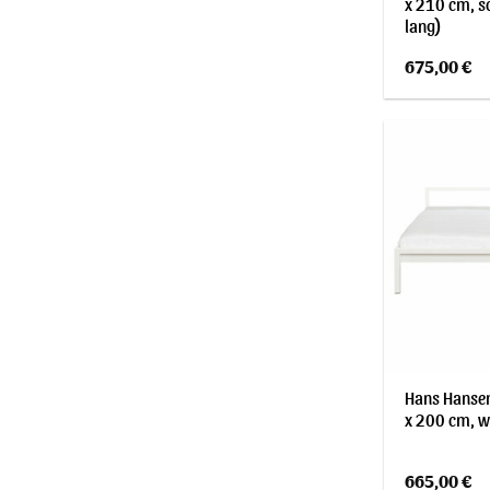
x 210 cm, s
lang)
675,00
€
Hans Hansen
x 200 cm, w
665,00
€