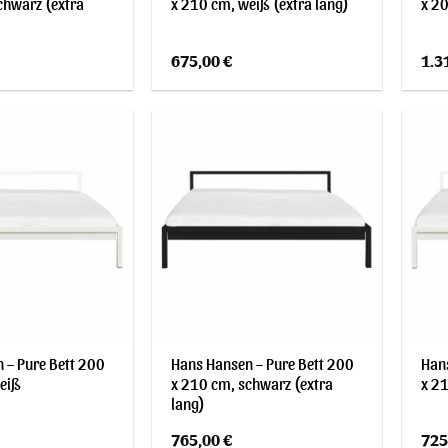
chwarz (extra
x 210 cm, weiß (extra lang)
x 20
675,00
€
1.3
 – Pure Bett 200
Hans Hansen – Pure Bett 200
Hans
eiß
x 210 cm, schwarz (extra
x 21
lang)
765,00
€
725