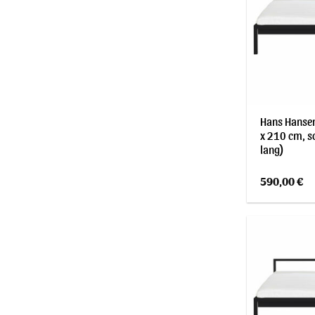
Hans Hansen
x 210 cm, s
lang)
590,00
€