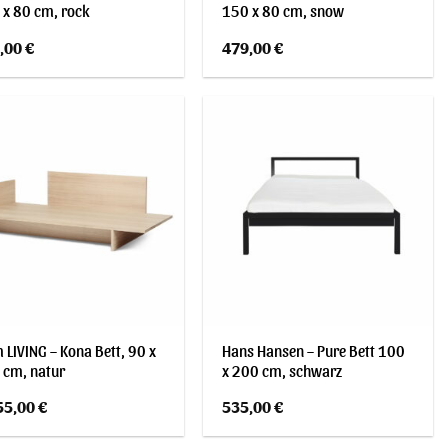
 x 80 cm, rock
150 x 80 cm, snow
,00
€
479,00
€
 LIVING – Kona Bett, 90 x
Hans Hansen – Pure Bett 100
 cm, natur
x 200 cm, schwarz
55,00
€
535,00
€