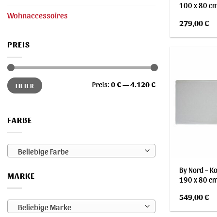
100 x 80 cm
Wohnaccessoires
279,00
€
PREIS
Min.
Max.
Preis:
0 €
—
4.120 €
FILTER
Preis
Preis
FARBE
Beliebige Farbe
By Nord – Ko
MARKE
190 x 80 cm
549,00
€
Beliebige Marke