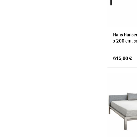
Hans Hansen
x 200 cm, s
615,00
€