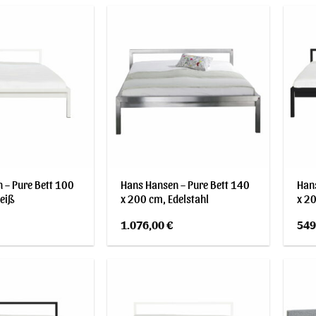
 – Pure Bett 100
Hans Hansen – Pure Bett 140
Hans
eiß
x 200 cm, Edelstahl
x 2
1.076,00
€
549