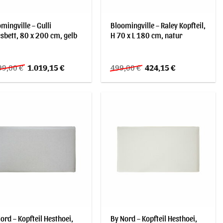
mingville – Gulli
Bloomingville – Raley Kopfteil,
sbett, 80 x 200 cm, gelb
H 70 x L 180 cm, natur
Ursprünglicher
Aktueller
Ursprünglicher
Aktueller
99,00
€
1.019,15
€
499,00
€
424,15
€
Preis
Preis
Preis
Preis
war:
ist:
war:
ist:
1.199,00 €
1.019,15 €.
499,00 €
424,15 €.
ord – Kopfteil Hesthoei,
By Nord – Kopfteil Hesthoei,