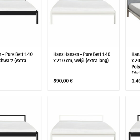
 – Pure Bett 140
Hans Hansen – Pure Bett 140
Hans
chwarz (extra
x 210 cm, weiß (extra lang)
x 20
Pols
Edel
590,00
€
1.4